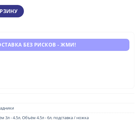
тавляла
2 184 грн.
ОРЗИНУ
0 грн.
СТАВКА БЕЗ РИСКОВ - ЖМИ!
адники
м 3л - 4.5л
,
Объём 4.5л - 6л
,
подставка / ножка