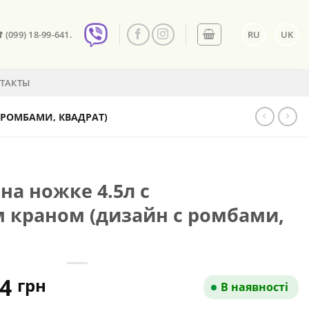
☎ (099) 18-99-641.
RU
UK
ТАКТЫ
РОМБАМИ, КВАДРАТ)
а ножке 4.5л с
краном (дизайн с ромбами,
воначальная
Текущая
84
грн
В наявності
а
цена: