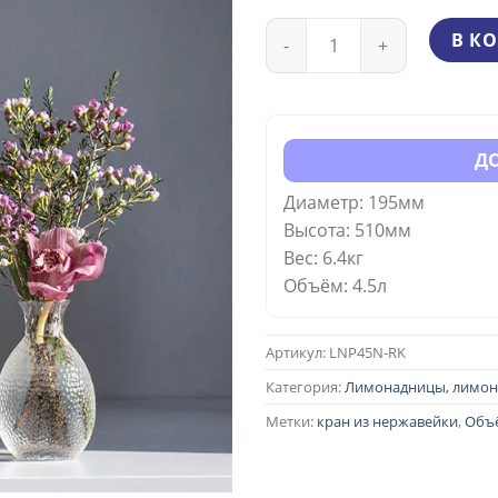
сос
Количество
В К
2 44
ДО
Диаметр: 195мм
Высота: 510мм
Вес: 6.4кг
Объём: 4.5л
Артикул:
LNP45N-RK
Категория:
Лимонадницы, лимон
Метки:
кран из нержавейки
,
Объё