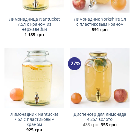
Лимонадница Nantucket
Лимонадник Yorkshire 5л
7.5л с краном из
с пластиковым краном
нержавейки
591
грн
1 185
грн
-27%
Лимонадник Nantucket
Диспенсер для лимонада
7.5л с пластиковым
4,25л золото
краном
Первоначальна
Текуща
488
грн
355
грн
цена
цена:
925
грн
составляла
355 грн.