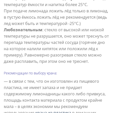
температур ёмкости и напитка более 25°С.
При подаче лимонада ложить лёд только в лимонад,
в пустую ёмкось ложить лёд не рекомендуется (ведь
лед может быть и температурой -25°С.)
Любознательным
: стекло от высокой или низкой
температуры не разрушается, оно может треснуть от
перепада температуры частей сосуда (горячее дно
на которое налили кипяток или положили лёд к
примеру). Равномерно разогревая стекло можно
даже расплавить, при этом оно не треснет.
Рекомендации по выбору крана:
— в связи с тем, что он изготовлен из пищевого
пластика, не имеет запаха и не придает
содержимому лимонадницы какого либо привкуса,
площадь контакта материала с продуктом крайне
мала – в целях экономии мы рекомендуем
использование
крана из пластика
в домашних