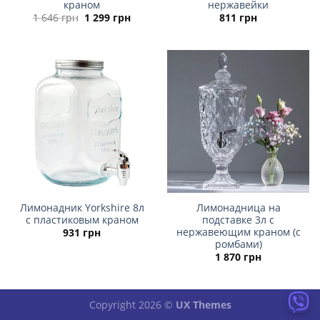
краном
нержавейки
Первоначальная
Текущая
1 646
грн
1 299
грн
811
грн
цена
цена:
составляла
1 299 грн.
1 646 грн.
Лимонадник Yorkshire 8л
Лимонадница на
с пластиковым краном
подставке 3л с
нержавеющим краном (с
931
грн
ромбами)
1 870
грн
Copyright 2026 ©
UX Themes