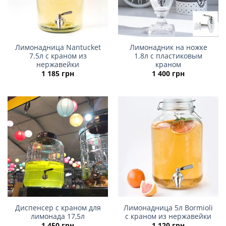
Лимонадница Nantucket
Лимонадник на ножке
7.5л с краном из
1.8л с пластиковым
нержавейки
краном
1 185
грн
1 400
грн
Диспенсер с краном для
Лимонадница 5л Bormioli
лимонада 17,5л
с краном из нержавейки
1 450
грн
1 120
грн