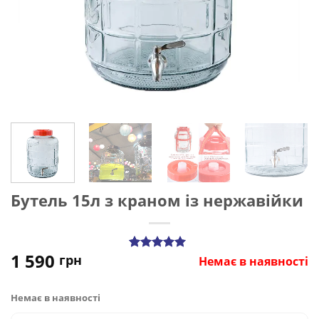
Бутель 15л з краном із нержавійки
1 590
грн
Рейтинг
3
Немає в наявності
5.00
з 5 на
основі
опитування
Немає в наявності
покупців