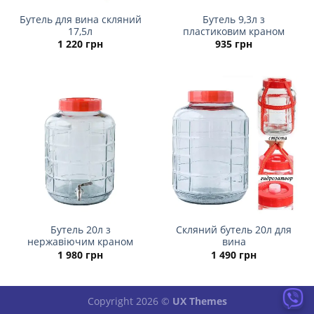
Бутель для вина скляний
Бутель 9,3л з
17,5л
пластиковим краном
1 220
грн
935
грн
Бутель 20л з
Скляний бутель 20л для
нержавіючим краном
вина
1 980
грн
1 490
грн
Copyright 2026 ©
UX Themes