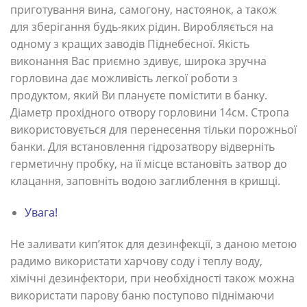
приготування вина, самогону, настоянок, а також
для зберігання будь-яких рідин. Виробляється на
одному з кращих заводів Піднебесної. Якість
виконання Вас приємно здивує, широка зручна
горловина дає можливість легкої роботи з
продуктом, який Ви плануєте помістити в банку.
Діаметр прохідного отвору горловини 14см. Стропа
використовується для перенесення тільки порожньої
банки. Для встановлення гідрозатвору відверніть
герметичну пробку, на її місце встановіть затвор до
клацання, заповніть водою заглиблення в кришці.
Увага!
Не заливати кип’яток для дезинфекції, з даною метою
радимо використати харчову соду і теплу воду,
хімічні дезинфектори, при необхідності також можна
використати парову баню поступово піднімаючи