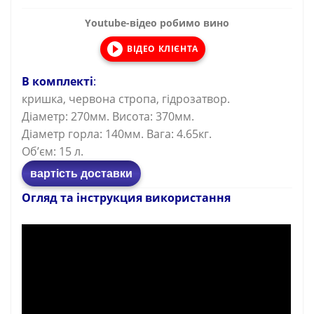
Youtube-відео робимо вино
ВІДЕО КЛІЄНТА
В комплекті
:
кришка, червона стропа, гідрозатвор.
Діаметр: 270мм. Висота: 370мм.
Діаметр горла: 140мм. Вага: 4.65кг.
Об’єм: 15 л.
вартість доставки
Огляд та інструкция використання