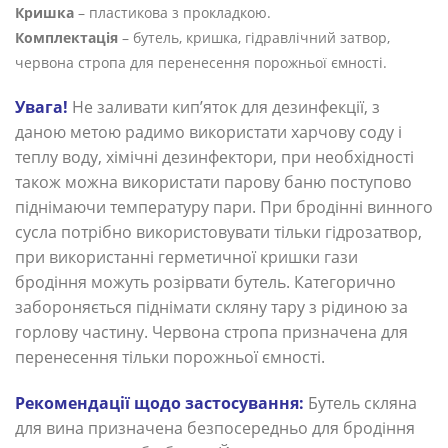
Кришка
– пластикова з прокладкою.
Комплектація
– бутель, кришка, гідравлічний затвор,
червона стропа для перенесення порожньої ємності.
Увага!
Не заливати кип’яток для дезинфекції, з
даною метою радимо використати харчову соду і
теплу воду, хімічні дезинфектори, при необхідності
також можна використати парову баню поступово
піднімаючи температуру пари. При бродінні винного
сусла потрібно використовувати тільки гідрозатвор,
при використанні герметичної кришки гази
бродіння можуть розірвати бутель. Категорично
забороняється піднімати скляну тару з рідиною за
горлову частину. Червона стропа призначена для
перенесення тільки порожньої ємності.
Рекомендації щодо застосування:
Бутель скляна
для вина призначена безпосередньо для бродіння