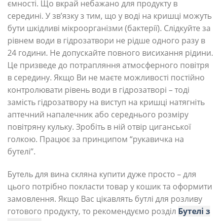
ємності. Що вкрай небажано для продукту в
середині. У зв’язку з тим, що у воді на кришці можуть
бути шкідливі мікроорганізми (бактерії). Слідкуйте за
рівнем води в гідрозатвори не рідше одного разу в
24 години. Не допускайте повного висихання рідини.
Це призведе до потрапляння атмосферного повітря
в середину. Якщо Ви не маєте можливості постійно
контролювати рівень води в гідрозатворі – тоді
замість гідрозатвору на виступ на кришці натягніть
аптечний напалечник або середнього розміру
повітряну кульку. Зробіть в ній отвір циганської
голкою. Працює за принципом “рукавичка на
бутелі”.
Бутель для вина скляна купити дуже просто – для
цього потрібно покласти товар у кошик та оформити
замовлення. Якщо Вас цікавлять бутлі для розливу
готового продукту, то рекомендуємо розділ
Бутелі з