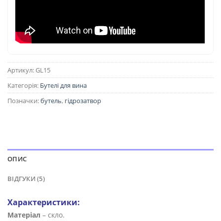
Артикул:
GL15
Категорія:
Бутелі для вина
Позначки:
бутель
,
гідрозатвор
ОПИС
ВІДГУКИ (5)
Характеристики:
Матеріал
– скло.