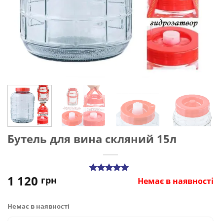
Бутель для вина скляний 15л
1 120
грн
Рейтинг
5
Немає в наявності
5.00
з 5 на
основі
опитування
Немає в наявності
покупців