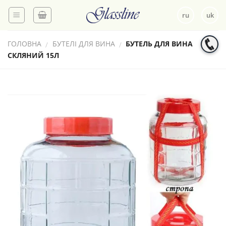
Skip
ru
uk
to
content
ГОЛОВНА
БУТЕЛІ ДЛЯ ВИНА
БУТЕЛЬ ДЛЯ ВИНА
/
/
СКЛЯНИЙ 15Л