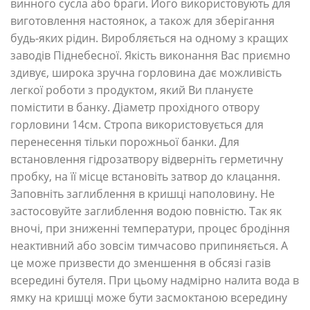
винного сусла або браги. Його використовують для
виготовлення настоянок, а також для зберігання
будь-яких рідин. Виробляється на одному з кращих
заводів Піднебесної. Якість виконання Вас приємно
здивує, широка зручна горловина дає можливість
легкої роботи з продуктом, який Ви плануєте
помістити в банку. Діаметр прохідного отвору
горловини 14см. Стропа використовується для
перенесення тільки порожньої банки. Для
встановлення гідрозатвору відверніть герметичну
пробку, на її місце встановіть затвор до клацання.
Заповніть заглиблення в кришці наполовину. Не
застосовуйте заглиблення водою повністю. Так як
вночі, при зниженні температури, процес бродіння
неактивний або зовсім тимчасово припиняється. А
це може призвести до зменшення в обсязі газів
всередині бутеля. При цьому надмірно налита вода в
ямку на кришці може бути засмоктаною всередину