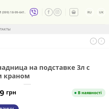
☎ (099) 18-99-641.
RU
UK
ТАКТЫ
дница на подставке 3л с
 краном
воначальная
Текущая
09
грн
В наявності
а
цена:
тавляла
1 309 грн.