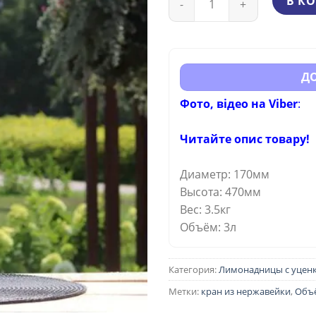
В К
1 87
ДО
Фото, відео на Viber
:
Читайте опис товару!
Диаметр: 170мм
Высота: 470мм
Вес: 3.5кг
Объём: 3л
Категория:
Лимонадницы с уцен
Метки:
кран из нержавейки
,
Объё