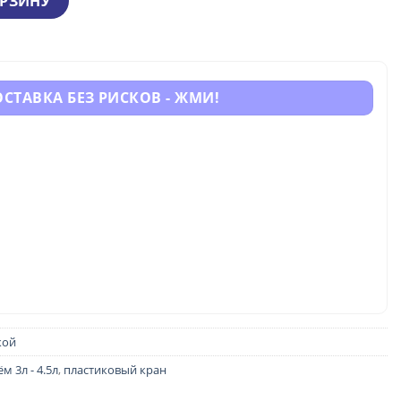
ОРЗИНУ
0 грн.
СТАВКА БЕЗ РИСКОВ - ЖМИ!
кой
м 3л - 4.5л
,
пластиковый кран