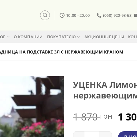
10:00 - 20:00
(068) 920-93-63, 
ЛОГ
О КОМПАНИИ
ПОКУПАТЕЛЮ
АКЦИОННЫЕ ЦЕНЫ
КОН
ДНИЦА НА ПОДСТАВКЕ 3Л С НЕРЖАВЕЮЩИМ КРАНОМ
УЦЕНКА Лимона
нержавеющим
Пер
1 870
1 3
грн
цен
сос
Количество