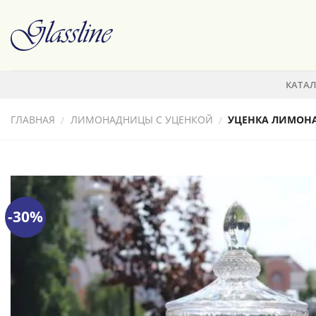
Skip
to
content
КАТА
ГЛАВНАЯ
ЛИМОНАДНИЦЫ С УЦЕНКОЙ
УЦЕНКА ЛИМОНА
/
/
-30%