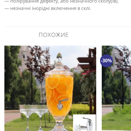
— полірування дефекту, або незначного сколу(ів).
— незначні інорідні включення в склі.
ПОХОЖИЕ
-30%