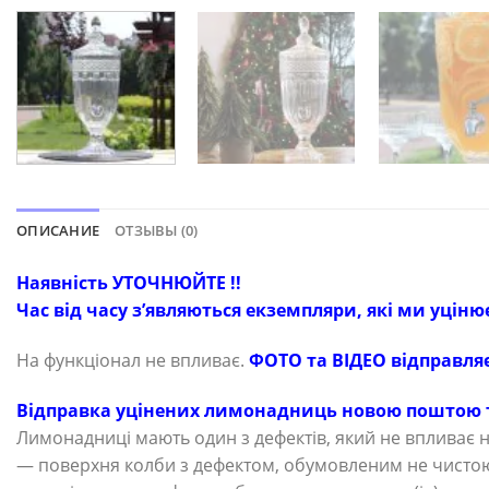
ОПИСАНИЕ
ОТЗЫВЫ (0)
Наявність УТОЧНЮЙТЕ !!
Час від часу з’являються екземпляри, які ми уціню
На функціонал не впливає.
ФОТО та ВІДЕО відправля
Відправка уцінених лимонадниць новою поштою ті
Лимонадниці мають один з дефектів, який не впливає н
— поверхня колби з дефектом, обумовленим не чисто