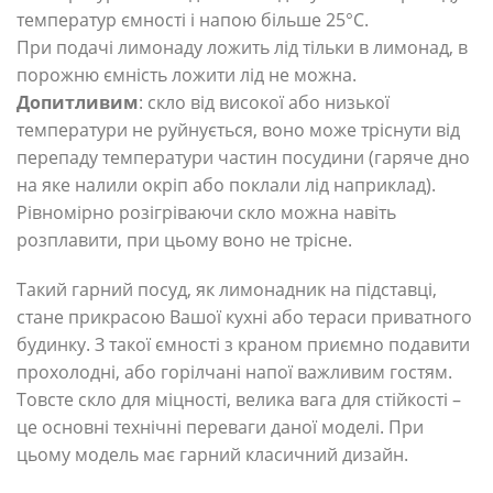
температур ємності і напою більше 25°С.
При подачі лимонаду ложить лід тільки в лимонад, в
порожню ємність ложити лід не можна.
Допитливим
: скло від високої або низької
температури не руйнується, воно може тріснути від
перепаду температури частин посудини (гаряче дно
на яке налили окріп або поклали лід наприклад).
Рівномірно розігріваючи скло можна навіть
розплавити, при цьому воно не трісне.
Такий гарний посуд, як лимонадник на підставці,
стане прикрасою Вашої кухні або тераси приватного
будинку. З такої ємності з краном приємно подавити
прохолодні, або горілчані напої важливим гостям.
Товсте скло для міцності, велика вага для стійкості –
це основні технічні переваги даної моделі. При
цьому модель має гарний класичний дизайн.