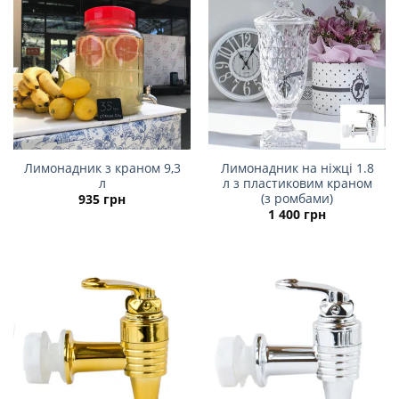
Лимонадник з краном 9,3
Лимонадник на ніжці 1.8
л
л з пластиковим краном
(з ромбами)
935
грн
1 400
грн