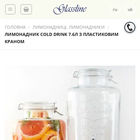
Skip
ru
uk
to
content
ГОЛОВНА
ЛИМОНАДНИЦІ, ЛИМОНАДНИКИ
/
/
ЛИМОНАДНИК COLD DRINK 7.6Л З ПЛАСТИКОВИМ
КРАНОМ