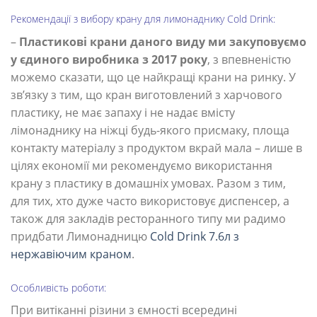
Рекомендації з вибору крану для лимонаднику Cold Drink:
–
Пластикові крани даного виду ми закуповуємо
у єдиного виробника з 2017 року
, з впевненістю
можемо сказати, що це найкращі крани на ринку. У
зв’язку з тим, що кран виготовлений з харчового
пластику, не має запаху і не надає вмісту
лімонаднику на ніжці будь-якого присмаку, площа
контакту матеріалу з продуктом вкрай мала – лише в
цілях економії ми рекомендуємо використання
крану з пластику в домашніх умовах. Разом з тим,
для тих, хто дуже часто використовує диспенсер, а
також для закладів ресторанного типу ми радимо
придбати Лимонадницю
Cold Drink 7.6л з
нержавіючим краном
.
Особливість роботи:
При витіканні різини з ємності всередині