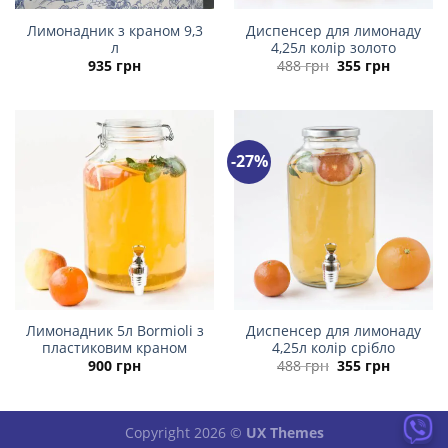
Лимонадник з краном 9,3
Диспенсер для лимонаду
л
4,25л колір золото
Оригінальна
Поточн
935
грн
488
грн
355
грн
ціна:
ціна:
488 грн.
355 грн.
-27%
Лимонадник 5л Bormioli з
Диспенсер для лимонаду
пластиковим краном
4,25л колір срібло
Оригінальна
Поточн
900
грн
488
грн
355
грн
ціна:
ціна:
488 грн.
355 грн.
Copyright 2026 ©
UX Themes